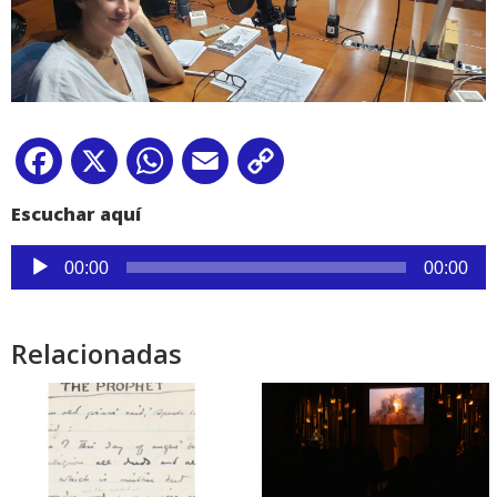
Facebook
X
WhatsApp
Email
Copy
Link
Escuchar aquí
Reproductor
00:00
00:00
de
audio
Relacionadas