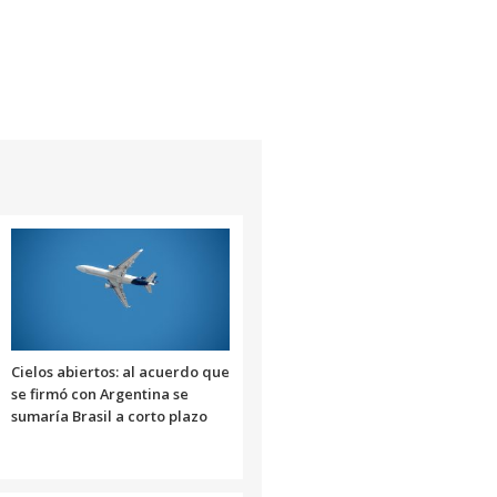
arriba/abajo
para
aumentar
o
disminuir
el
volumen.
Cielos abiertos: al acuerdo que
se firmó con Argentina se
sumaría Brasil a corto plazo