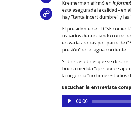
Kreimerman afirmó en
Informa
está asegurada la calidad –en a
Copy
hay “tanta incertidumbre” y las
Link
El presidente de FFOSE comentó
usuarios denunciando cortes en
en varias zonas por parte de OS
presión” en el agua corriente.
Sobre las obras que se desarroll
buena medida “que puede aporta
la urgencia “no tiene estudios 
Escuchar la entrevista comp
Reproductor
00:00
de
audio