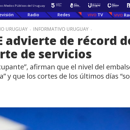
 los Medios Públicos del Uruguay
evisión
Radio
Redes
TV
Ra
IO URUGUAY
.
INFORMATIVO URUGUAY
.
E advierte de récord 
rte de servicios
ocupante”, afirman que el nivel del embal
” y que los cortes de los últimos días “so