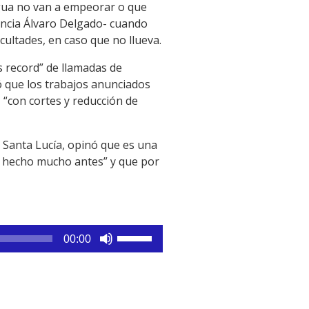
agua no van a empeorar o que
dencia Álvaro Delgado- cuando
cultades, en caso que no llueva.
 record” de llamadas de
ó que los trabajos anunciados
 “con cortes y reducción de
l Santa Lucía, opinó que es una
r hecho mucho antes” y que por
Utiliza
00:00
las
teclas
de
flecha