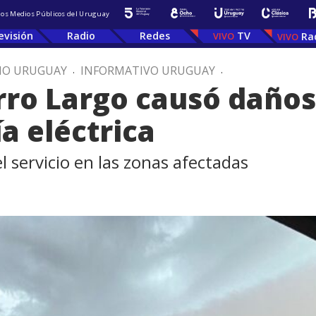
 los Medios Públicos del Uruguay
evisión
Radio
Redes
TV
Ra
IO URUGUAY
.
INFORMATIVO URUGUAY
.
ro Largo causó daños 
a eléctrica
l servicio en las zonas afectadas