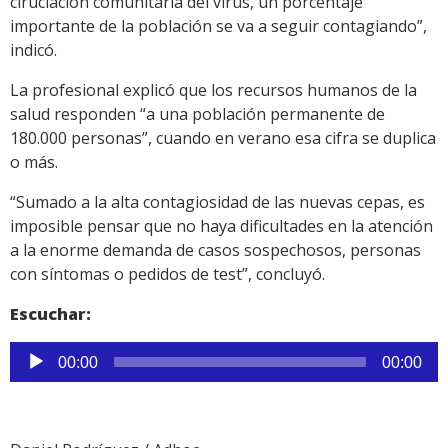
ciruclación comunitaria del virus, un porcentaje
importante de la población se va a seguir contagiando”,
indicó.
La profesional explicó que los recursos humanos de la
salud responden “a una población permanente de
180.000 personas”, cuando en verano esa cifra se duplica
o más.
“Sumado a la alta contagiosidad de las nuevas cepas, es
imposible pensar que no haya dificultades en la atención
a la enorme demanda de casos sospechosos, personas
con síntomas o pedidos de test”, concluyó.
Escuchar:
Reproductor
00:00
00:00
de
audio