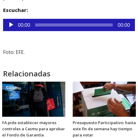
Escuchar:
Reproductor
00:00
00:00
de
audio
Foto: EFE.
Relacionadas
FA pide establecer mayores
Presupuesto Participativo: hasta
controles a Casmu para aprobar
este fin de semana hay tiempo
el Fondo de Garantía
para votar