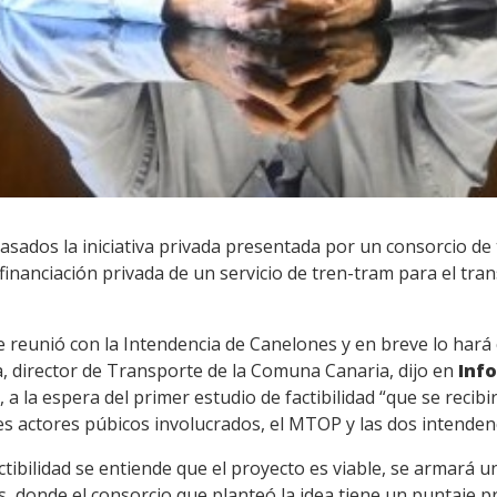
pasados la iniciativa privada presentada por un consorcio de
inanciación privada de un servicio de tren-tram para el tra
 reunió con la Intendencia de Canelones y en breve lo hará 
 director de Transporte de la Comuna Canaria, dijo en
Inf
a la espera del primer estudio de factibilidad “que se recibi
es actores púbicos involucrados, el MTOP y las dos intendenci
actibilidad se entiende que el proyecto es viable, se armará u
 donde el consorcio que planteó la idea tiene un puntaje pre