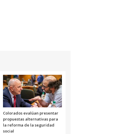
de
flecha
arriba/abajo
para
aumentar
o
disminuir
el
volumen.
Colorados evalúan presentar
propuestas alternativas para
la reforma de la seguridad
social