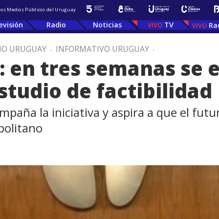
 los Medios Públicos del Uruguay
evisión
Radio
Noticias
TV
Ra
IO URUGUAY
.
INFORMATIVO URUGUAY
.
a: en tres semanas se 
estudio de factibilidad
aña la iniciativa y aspira a que el futur
politano