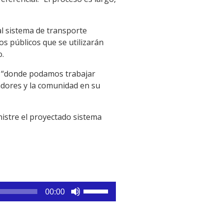
al sistema de transporte
os públicos que se utilizarán
o.
, “donde podamos trabajar
adores y la comunidad en su
nistre el proyectado sistema
Utiliza
00:00
las
teclas