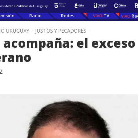
 los Medios Públicos del Uruguay
evisión
Radio
Redes
TV
Ra
IO URUGUAY
.
JUSTOS Y PECADORES
.
o acompaña: el exces
erano
z