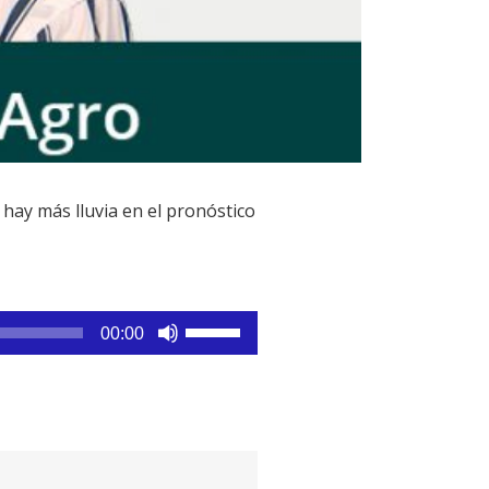
hay más lluvia en el pronóstico
Utiliza
00:00
las
teclas
de
flecha
arriba/abajo
para