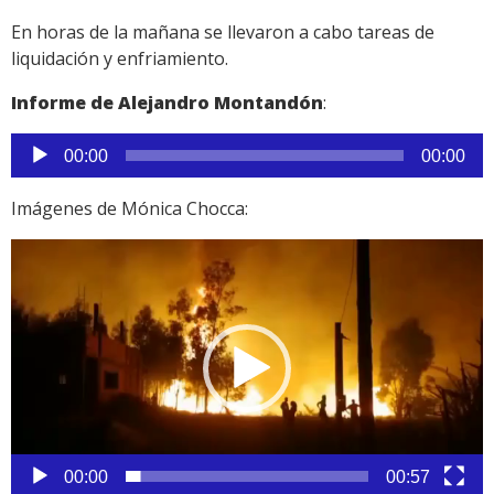
En horas de la mañana se llevaron a cabo tareas de
liquidación y enfriamiento.
Informe de Alejandro Montandón
:
Reproductor
00:00
00:00
de
audio
Imágenes de Mónica Chocca:
Reproductor
de
vídeo
00:00
00:57