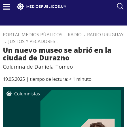
PORTAL MEDIOS PÚBLICOS
.
RADIO
.
RADIO URUGUAY
.
JUSTOS Y PECADORES
.
Un nuevo museo se abrió en la
ciudad de Durazno
Columna de Daniela Tomeo
19.05.2025 |
tiempo de lectura:
< 1
minuto