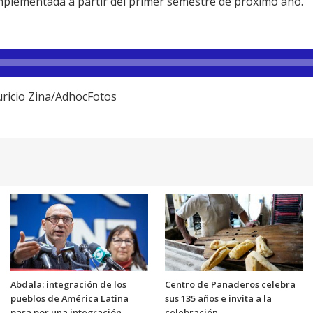
mplementada a partir del primer semestre de próximo año.
uricio Zina/AdhocFotos
Abdala: integración de los
Centro de Panaderos celebra
pueblos de América Latina
sus 135 años e invita a la
pasa por una integración
celebración