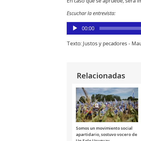
En caso que se apruebe, será i
Escuchar la entrevista:
Reproductor
00:00
de
audio
Texto: Justos y pecadores - Ma
Relacionadas
Somos un movimiento social
apartidario, sostuvo vocero de
Un Solo Uruguay