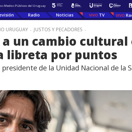
 los Medios Públicos del Uruguay
evisión
Radio
Noticias
TV
Ra
IO URUGUAY
.
JUSTOS Y PECADORES
.
a un cambio cultural 
a libreta por puntos
 presidente de la Unidad Nacional de la S