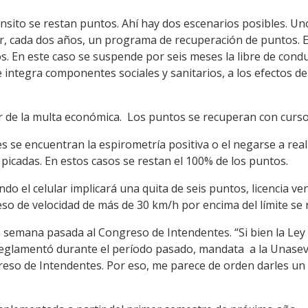
ánsito se restan puntos. Ahí hay dos escenarios posibles. Uno
zar, cada dos años, un programa de recuperación de puntos. 
os. En este caso se suspende por seis meses la libre de condu
e integra componentes sociales y sanitarios, a los efectos d
or de la multa económica. Los puntos se recuperan con curs
es se encuentran la espirometría positiva o el negarse a reali
 picadas. En estos casos se restan el 100% de los puntos.
do el celular implicará una quita de seis puntos, licencia v
eso de velocidad de más de 30 km/h por encima del límite se
 semana pasada al Congreso de Intendentes. “Si bien la Ley
reglamentó durante el período pasado, mandata a la Unasev 
eso de Intendentes. Por eso, me parece de orden darles un