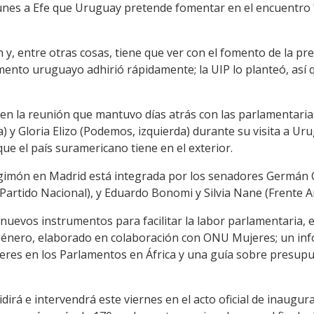
unes a Efe que Uruguay pretende fomentar en el encuentro "
n y, entre otras cosas, tiene que ver con el fomento de la pr
mento uruguayo adhirió rápidamente; la UIP lo planteó, as
en la reunión que mantuvo días atrás con las parlamentari
) y Gloria Elizo (Podemos, izquierda) durante su visita a Ur
ue el país suramericano tiene en el exterior.
gimón en Madrid está integrada por los senadores Germán C
Partido Nacional), y Eduardo Bonomi y Silvia Nane (Frente A
nuevos instrumentos para facilitar la labor parlamentaria, 
 género, elaborado en colaboración con ONU Mujeres; un in
jeres en los Parlamentos en África y una guía sobre presupu
sidirá e intervendrá este viernes en el acto oficial de inaugu