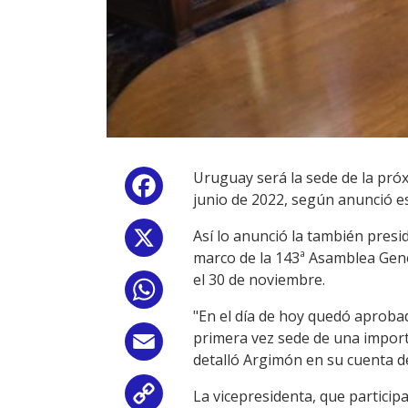
Uruguay será la sede de la próx
Facebook
junio de 2022, según anunció es
Así lo anunció la también pres
X
marco de la 143ª Asamblea Gene
el 30 de noviembre.
WhatsApp
"En el día de hoy quedó aprobad
primera vez sede de una impor
Email
detalló Argimón en su cuenta de 
La vicepresidenta, que particip
Copy