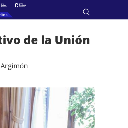
dios
ivo de la Unión
z Argimón