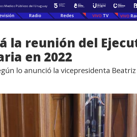
 los Medios Públicos del Uruguay
evisión
Radio
Redes
TV
Ra
 la reunión del Ejecut
ria en 2022
según lo anunció la vicepresidenta Beatri