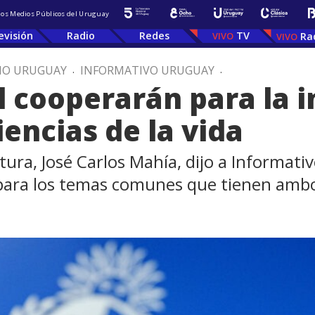
 los Medios Públicos del Uruguay
evisión
Radio
Redes
TV
Ra
IO URUGUAY
.
INFORMATIVO URUGUAY
.
l cooperarán para la i
encias de la vida
ltura, José Carlos Mahía, dijo a Informa
y para los temas comunes que tienen amb