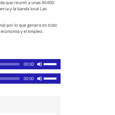
ida que reunió a unas 60.000
erca y la banda local Las
onal por lo que genera en todo
a economía y el empleo.
Utiliza
00:00
las
teclas
Utiliza
00:00
de
las
flecha
teclas
arriba/abajo
de
para
flecha
aumentar
arriba/abajo
o
para