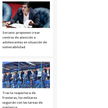
disminuir
aumentar
el
o
volumen.
disminuir
el
volumen.
Soriano: proponen crear
centros de atención a
adolescentes en situación de
vulnerabilidad
Tras la reapertura de
fronteras, los militares
seguirán con las tareas de
vigilancia