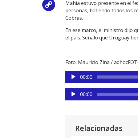
Mahía estuvo presente en el fes
Copy
personas, batiendo todos los ré
Cobras.
Link
En ese marco, el ministro dijo 
el país. Señaló que Uruguay tie
Foto: Mauricio Zina / adhocFO
Reproductor
00:00
de
audio
Reproductor
00:00
de
audio
Relacionadas