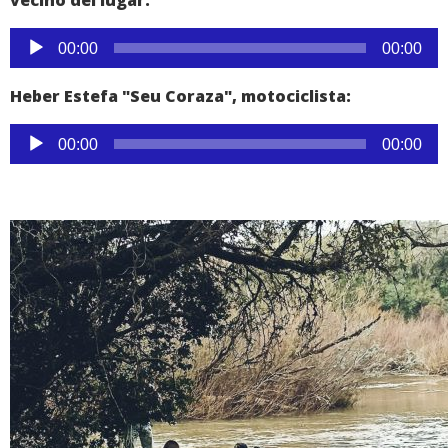
Reproductor
00:00
00:00
de
audio
Heber Estefa "Seu Coraza", motociclista:
Reproductor
00:00
00:00
de
audio