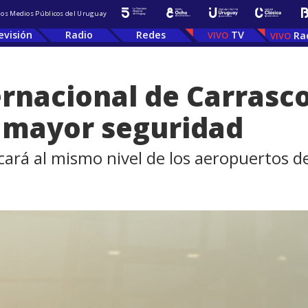
 los Medios Públicos del Uruguay
evisión
Radio
Redes
TV
Ra
rnacional de Carrasc
e mayor seguridad
icará al mismo nivel de los aeropuertos d