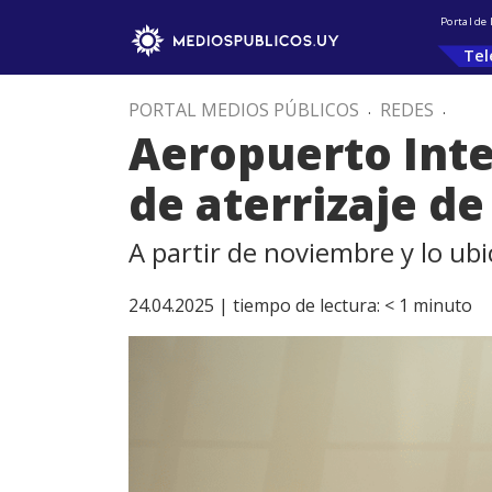
Portal de
Tel
PORTAL MEDIOS PÚBLICOS
.
REDES
.
Aeropuerto Inte
de aterrizaje d
A partir de noviembre y lo ub
24.04.2025 |
tiempo de lectura:
< 1
minuto