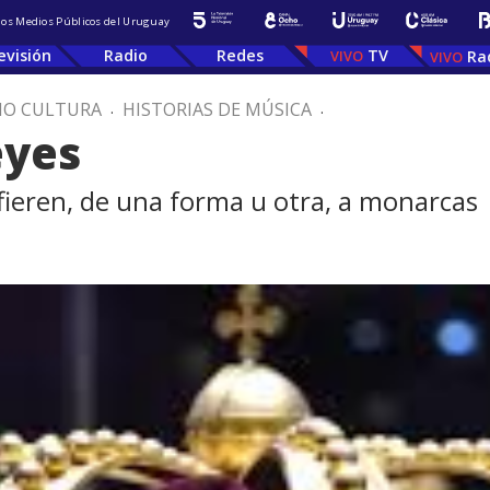
 los Medios Públicos del Uruguay
evisión
Radio
Redes
TV
Ra
IO CULTURA
.
HISTORIAS DE MÚSICA
.
eyes
fieren, de una forma u otra, a monarcas