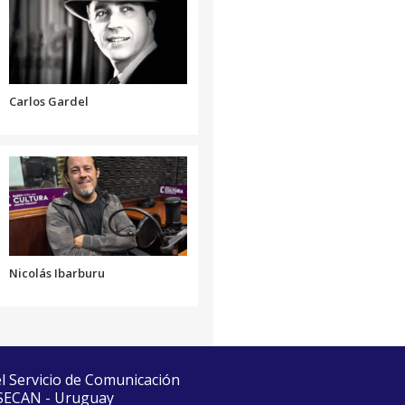
el
o
volumen.
disminuir
el
volumen.
Carlos Gardel
Nicolás Ibarburu
el Servicio de Comunicación
 SECAN - Uruguay