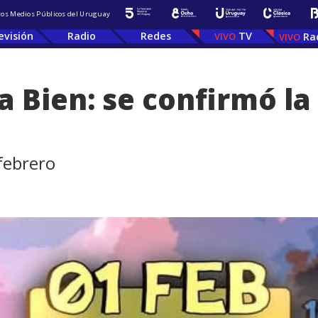
 los Medios Públicos del Uruguay
evisión
Radio
Redes
TV
Ra
Bien: se confirmó la g
 febrero