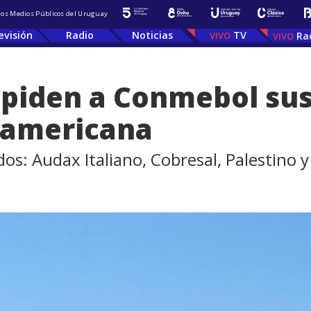
 los Medios Públicos del Uruguay
evisión
Radio
Noticias
TV
Ra
 piden a Conmebol su
damericana
ados: Audax Italiano, Cobresal, Palestino 