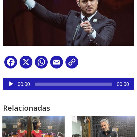
Facebook
X
WhatsApp
Email
Copy
Link
Reproductor
de
00:00
00:00
audio
Relacionadas