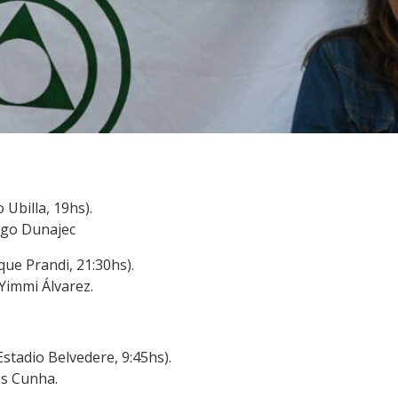
 Ubilla, 19hs).
ego Dunajec
ue Prandi, 21:30hs).
 Yimmi Álvarez.
stadio Belvedere, 9:45hs).
és Cunha.