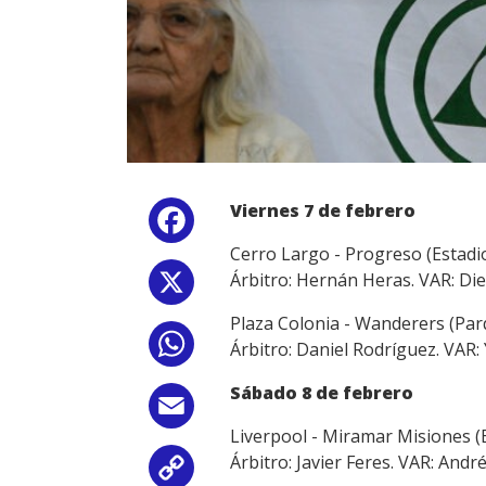
Viernes 7 de febrero
Facebook
Cerro Largo - Progreso (Estadio
Árbitro: Hernán Heras. VAR: Di
X
Plaza Colonia - Wanderers (Parq
WhatsApp
Árbitro: Daniel Rodríguez. VAR:
Sábado 8 de febrero
Email
Liverpool - Miramar Misiones (E
Árbitro: Javier Feres. VAR: Andr
Copy