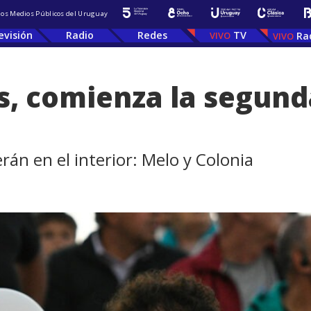
 los Medios Públicos del Uruguay
evisión
Radio
Redes
TV
Ra
s, comienza la segund
erán en el interior: Melo y Colonia