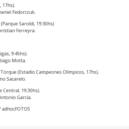
 17hs).
Daniel Fedorczuk.
 (Parque Saroldi, 19:30hs)
ristian Ferreyra.
gas, 9:45hs).
ntiago Motta.
 Torque (Estadio Campeones Olímpicos, 17hs).
uno Sacarelo.
 Central, 19:30hs).
Antonio García.
 / adhocFOTOS