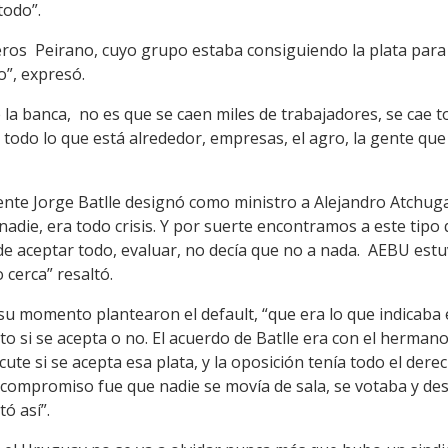
todo”.
eros Peirano, cuyo grupo estaba consiguiendo la plata para
o”, expresó.
a banca, no es que se caen miles de trabajadores, se cae to
a todo lo que está alrededor, empresas, el agro, la gente qu
ente Jorge Batlle designó como ministro a Alejandro Atchug
die, era todo crisis. Y por suerte encontramos a este tipo
ud de aceptar todo, evaluar, no decía que no a nada. AEBU e
 cerca” resaltó.
u momento plantearon el default, “que era lo que indicaba e
nto si se acepta o no. El acuerdo de Batlle era con el herman
cute si se acepta esa plata, y la oposición tenía todo el dere
l compromiso fue que nadie se movía de sala, se votaba y 
ó así”.