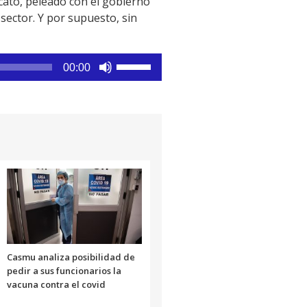
cato, peleado con el gobierno
sector. Y por supuesto, sin
Utiliza
00:00
las
teclas
de
flecha
arriba/abajo
para
aumentar
o
disminuir
el
volumen.
Casmu analiza posibilidad de
pedir a sus funcionarios la
vacuna contra el covid