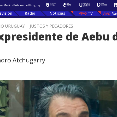
 los Medios Públicos del Uruguay
evisión
Radio
Noticias
TV
Ra
IO URUGUAY
.
JUSTOS Y PECADORES
.
expresidente de Aebu d
andro Atchugarry