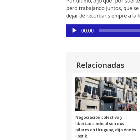
Por último, dijo que “por suert
pero trabajando juntos, que se 
dejar de recordar siempre a la 
Reproductor
00:00
de
audio
Relacionadas
Negociación colectiva y
libertad sindical son dos
pilares en Uruguay, dijo Andés
Fostik