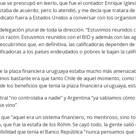
ue se preocupó en leerlo, que fue el contador Enrique Igles
estaba de acuerdo, pero lo atendió, y me decía que tratara 
ndicato fuera a Estados Unidos a conversar con los organism
elegación plural de toda la dirección. “Estuvimos reunidos 
s razón. Estuvimos reunidos con el BID y además con las age
descubrimos que, en definitiva, las calificadoras dependen de
lificadoras a los países endeudados o pobres le bajan la cali
ue la plaza financiera uruguaya estaba mucho más amenazad
imos bastante era que tanto Chile de aquel momento, como
e los beneficios que tenía la plaza financiera uruguaya, es
ral “no controlaba a nadie” y Argentina “ya sabíamos cómo
se vino”.
 que “aquel era un sistema financiero, no mentiroso, sino t
, que fue la estafa de los Röhm. Se cayó todo, la gente salió
ibilidad que tenía el Banco República “nunca pensamos que 