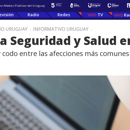
 los Medios Públicos del Uruguay
evisión
Radio
Redes
TV
Ra
IO URUGUAY
.
INFORMATIVO URUGUAY
.
a Seguridad y Salud e
 codo entre las afecciones más comunes