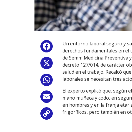
Un entorno laboral seguro y sal
Facebook
derechos fundamentales en el tr
de Semm Medicina Preventiva y 
X
decreto 127/014, de carácter o
salud en el trabajo. Recalcó qu
laborales se necesitan tres act
WhatsApp
El experto explicó que, según el
Email
mano muñeca y codo, en segundo 
en hombres y en la franja etari
frigoríficos, pero también en o
Copy
Link