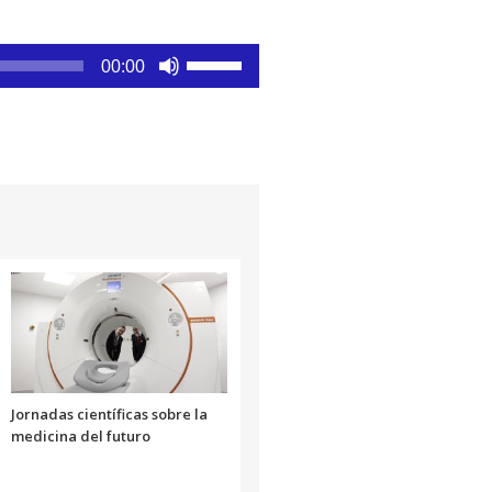
Utiliza
00:00
las
teclas
de
flecha
arriba/abajo
para
aumentar
o
disminuir
el
volumen.
Jornadas científicas sobre la
medicina del futuro