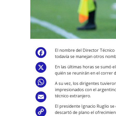
El nombre del Director Técnico 
Facebook
todavía se manejan otros nomb
En las últimas horas se sumó el
X
quién se reunirán en el correr d
WhatsApp
A su vez, los dirigentes tuvie
impresionados con el argentino
técnico extranjero.
Email
El presidente Ignacio Ruglio s
descartó de plano el ofrecimien
Copy