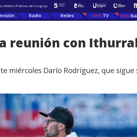
 los Medios Públicos del Uruguay
evisión
Radio
Redes
TV
Ra
a reunión con Ithurral
te miércoles Darío Rodríguez, que sigue 