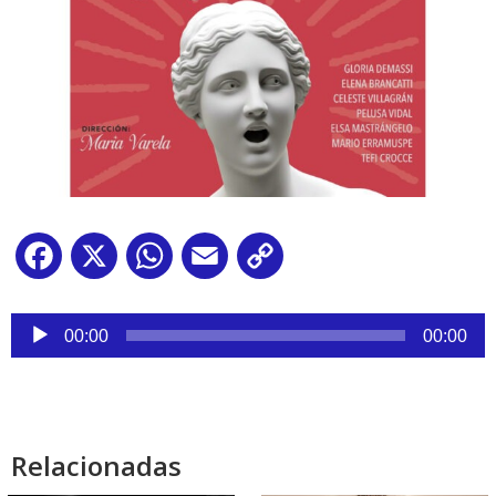
Facebook
X
WhatsApp
Email
Copy
Link
Reproductor
de
00:00
00:00
audio
Relacionadas