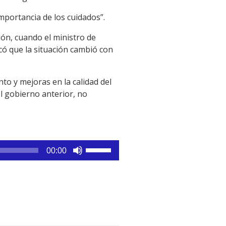
mportancia de los cuidados”.
ción, cuando el ministro de
rcó que la situación cambió con
to y mejoras en la calidad del
el gobierno anterior, no
Utiliza
00:00
las
teclas
de
flecha
arriba/abajo
para