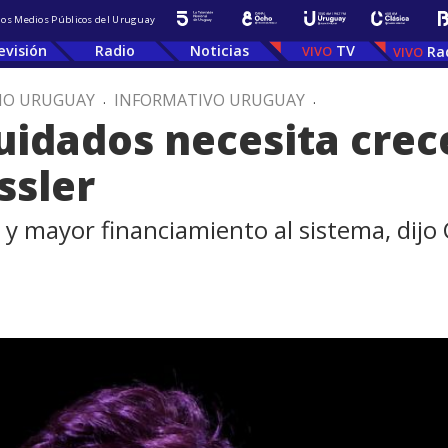
 los Medios Públicos del Uruguay
evisión
Radio
Noticias
TV
Ra
IO URUGUAY
.
INFORMATIVO URUGUAY
.
cuidados necesita crec
ssler
 y mayor financiamiento al sistema, dijo C