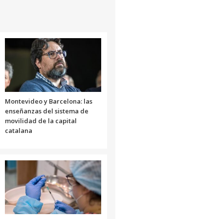
aumentar
o
disminuir
el
volumen.
Montevideo y Barcelona: las
enseñanzas del sistema de
movilidad de la capital
catalana