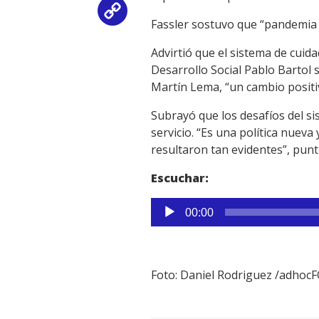
Copy
Fassler sostuvo que “pandemia 
Link
Advirtió que el sistema de cuida
Desarrollo Social Pablo Bartol 
Martín Lema, “un cambio positiv
Subrayó que los desafíos del si
servicio. “Es una política nuev
resultaron tan evidentes”, punt
Escuchar:
Reproductor
00:00
de
audio
Foto: Daniel Rodriguez /adho