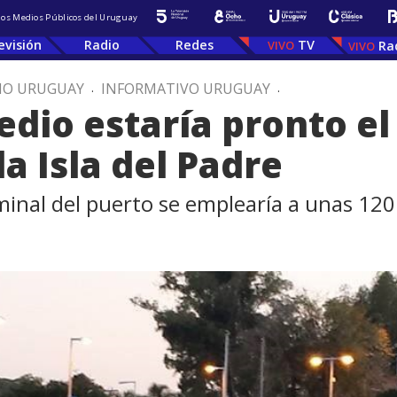
 los Medios Públicos del Uruguay
evisión
Radio
Redes
TV
Ra
IO URUGUAY
.
INFORMATIVO URUGUAY
.
edio estaría pronto el
la Isla del Padre
rminal del puerto se emplearía a unas 12