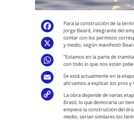
Para la construcción de la term
Facebook
Jorge Beard, integrante del emp
contar con los permisos corresp
X
y medio, según manifestó Bear
"Estamos en la parte de tramita
WhatsApp
con todo lo que nos están pidi
Se está actualmente en la etap
Email
ahí vamos a explicar los pros y
La obra depende de varias etap
Copy
Brasil, lo que demoraría un tie
Link
empiece la construcción del dr
medio, serían similares los tie