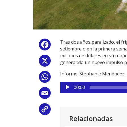
Tras dos años paralizado, el fr
Facebook
setiembre o en la primera sema
millones de dólares en su reape
X
generando un nuevo impulso pa
Informe: Stephanie Menéndez, 
WhatsApp
Reproductor
00:00
de
Email
audio
Copy
Relacionadas
Link