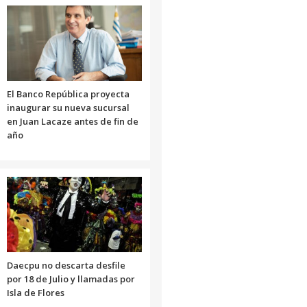
aumentar
o
disminuir
el
volumen.
El Banco República proyecta
inaugurar su nueva sucursal
en Juan Lacaze antes de fin de
año
Daecpu no descarta desfile
por 18 de Julio y llamadas por
Isla de Flores