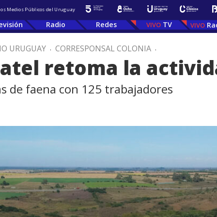
 los Medios Públicos del Uruguay
evisión
Radio
Redes
TV
Ra
IO URUGUAY
.
CORRESPONSAL COLONIA
.
datel retoma la activi
bas de faena con 125 trabajadores