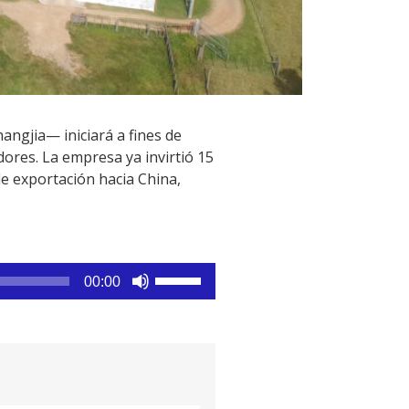
angjia— iniciará a fines de
ores. La empresa ya invirtió 15
de exportación hacia China,
Utiliza
00:00
las
teclas
de
flecha
arriba/abajo
para