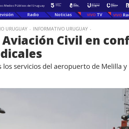
 los Medios Públicos del Uruguay
evisión
Radio
Noticias
TV
Ra
IO URUGUAY
.
INFORMATIVO URUGUAY
.
 Aviación Civil en con
dicales
 los servicios del aeropuerto de Melilla y