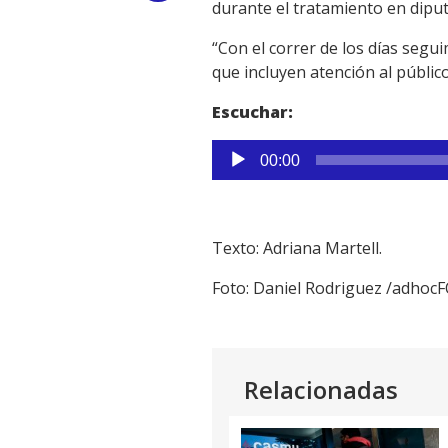
durante el tratamiento en dipu
Link
“Con el correr de los días seg
que incluyen atención al públic
Escuchar:
Reproductor
00:00
de
audio
Texto: Adriana Martell.
Foto: Daniel Rodriguez /adhoc
Relacionadas