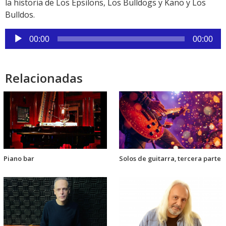
la historia de Los Epsilons, Los Bulldogs y Kano y Los
Bulldos.
Reproductor
00:00
00:00
de
audio
Relacionadas
Piano bar
Solos de guitarra, tercera parte