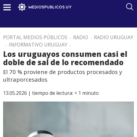
PORTAL MEDIOS PÚBLICOS
.
RADIO
.
RADIO URUGUAY
.
INFORMATIVO URUGUAY
.
Los uruguayos consumen casi el
doble de sal de lo recomendado
El 70 % proviene de productos procesados y
ultraporcesados
13.05.2026 |
tiempo de lectura:
< 1
minuto