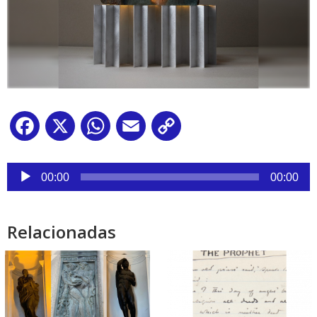
Facebook
X
WhatsApp
Email
Copy
Link
Reproductor
de
00:00
00:00
audio
Relacionadas