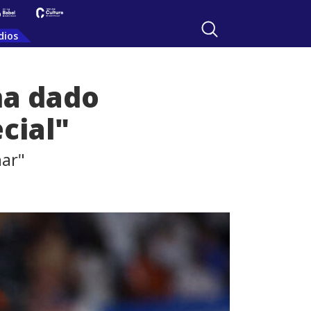
dios
ha dado
cial"
nar"