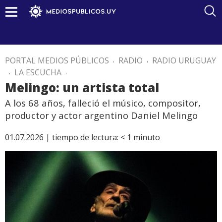
PORTAL MEDIOS PÚBLICOS
.
RADIO
.
RADIO URUGUAY
.
LA ESCUCHA
.
Melingo: un artista total
A los 68 años, falleció el músico, compositor,
productor y actor argentino Daniel Melingo
01.07.2026 |
tiempo de lectura:
< 1
minuto