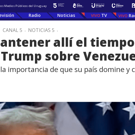
 los Medios Públicos del Uruguay
evisión
Radio
Noticias
TV
Ra
.
CANAL 5
.
NOTICIAS 5
.
ntener allí el tiempo
o Trump sobre Venezue
 la importancia de que su país domine y c