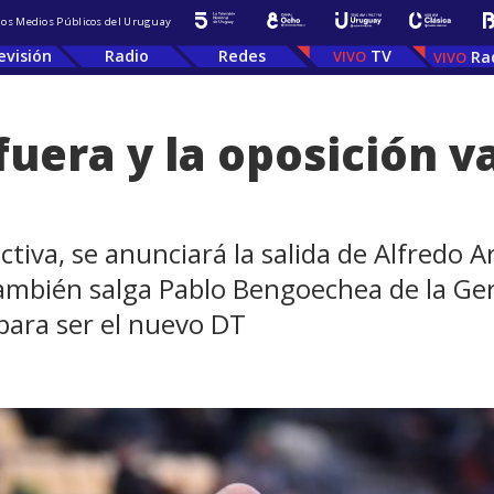
 los Medios Públicos del Uruguay
evisión
Radio
Redes
TV
Ra
fuera y la oposición v
ctiva, se anunciará la salida de Alfredo 
también salga Pablo Bengoechea de la Ge
 para ser el nuevo DT