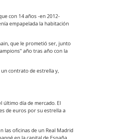
a que con 14 años -en 2012-
tenía empapelada la habitación
ain, que le prometió ser, junto
hampions" año tras año con la
un contrato de estrella y,
l último día de mercado. El
es de euros por su estrella a
n las oficinas de un Real Madrid
appé en la capital de España.