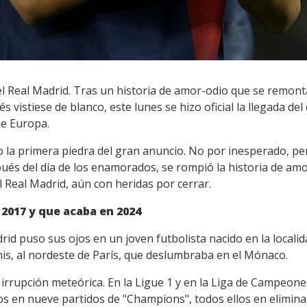
l Real Madrid. Tras un historia de amor-odio que se remont
és vistiese de blanco, este lunes se hizo oficial la llegada d
de Europa.
o la primera piedra del gran anuncio. No por inesperado, pe
espués del día de los enamorados, se rompió la historia de 
 Real Madrid, aún con heridas por cerrar.
2017 y que acaba en 2024
rid puso sus ojos en un joven futbolista nacido en la localid
s, al nordeste de París, que deslumbraba en el Mónaco.
irrupción meteórica. En la Ligue 1 y en la Liga de Campeones
tos en nueve partidos de "Champions", todos ellos en elimin