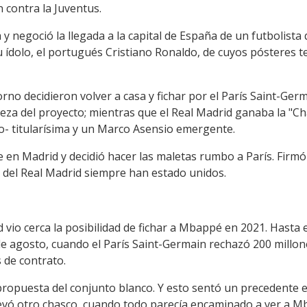
n contra la Juventus.
a y negoció la llegada a la capital de España de un futbolist
u ídolo, el portugués Cristiano Ronaldo, de cuyos pósteres 
o decidieron volver a casa y fichar por el París Saint-Germ
beza del proyecto; mientras que el Real Madrid ganaba la "C
no- titularísima y un Marco Asensio emergente.
e en Madrid y decidió hacer las maletas rumbo a París. Firmó 
 del Real Madrid siempre han estado unidos.
d vio cerca la posibilidad de fichar a Mbappé en 2021. Hasta e
de agosto, cuando el París Saint-Germain rechazó 200 millon
 de contrato.
 propuesta del conjunto blanco. Y esto sentó un precedente e
vó otro chasco, cuando todo parecía encaminado a ver a Mb