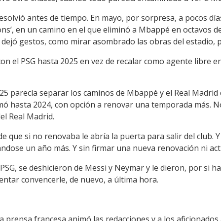
 resolvió antes de tiempo. En mayo, por sorpresa, a pocos día
ons’, en un camino en el que eliminó a Mbappé en octavos de f
 dejó gestos, como mirar asombrado las obras del estadio, p
n el PSG hasta 2025 en vez de recalar como agente libre en
025 parecía separar los caminos de Mbappé y el Real Madrid
firmó hasta 2024, con opción a renovar una temporada más. N
del Real Madrid.
 de que si no renovaba le abría la puerta para salir del club.
ndose un año más. Y sin firmar una nueva renovación ni acti
 PSG, se deshicieron de Messi y Neymar y le dieron, por si ha
entar convencerle, de nuevo, a última hora.
a prensa francesa animó las redacciones y a los aficionados a