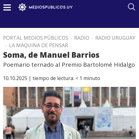
PORTAL MEDIOS PÚBLICOS
.
RADIO
.
RADIO URUGUAY
.
LA MÁQUINA DE PENSAR
.
Soma, de Manuel Barrios
Poemario ternado al Premio Bartolomé Hidalgo
10.10.2025 |
tiempo de lectura:
< 1
minuto