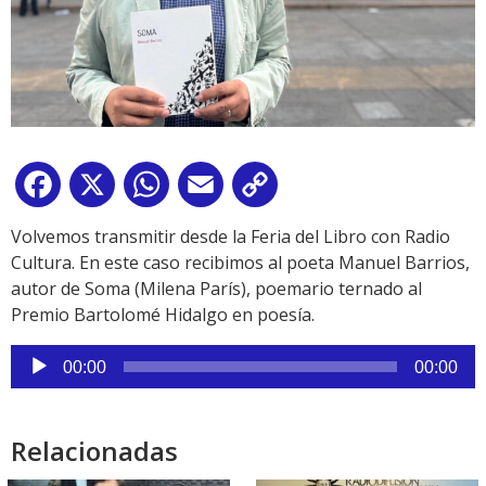
Facebook
X
WhatsApp
Email
Copy
Link
Volvemos transmitir desde la Feria del Libro con Radio
Cultura. En este caso recibimos al poeta Manuel Barrios,
autor de Soma (Milena París), poemario ternado al
Premio Bartolomé Hidalgo en poesía.
Reproductor
00:00
00:00
de
audio
Relacionadas