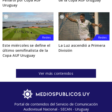
Peñarol por Copa AUF
de la Copa AUF Uruguay
Uruguay
Redes
Redes
Este miércoles se define el
La Luz ascendió a Primera
último semifinalista de la
División
Copa AUF Uruguay
Ver más contenidos
Portal de contenidos del Servicio de Comunicación
Audiovisual Nacional - SECAN - Uruguay