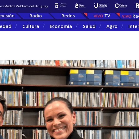
 los Medios Públicos del Uruguay
evisión
Radio
Redes
TV
Ra
iedad
Cultura
Economía
Salud
Agro
Inte