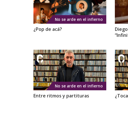
No se arde en el infierno
¿Pop de acá?
Diego
“Infi
No se arde en el infierno
Entre ritmos y partituras
¿Toca