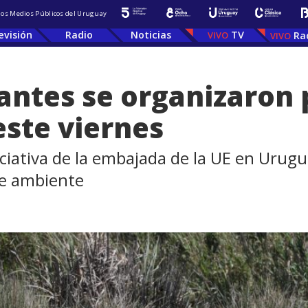
 los Medios Públicos del Uruguay
evisión
Radio
Noticias
TV
Ra
antes se organizaron p
este viernes
niciativa de la embajada de la UE en Urugu
 de ambiente