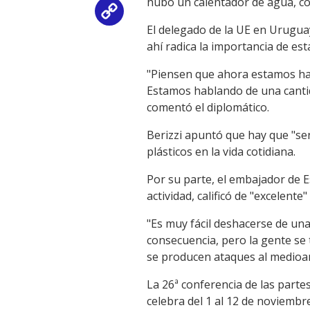
hubo un calentador de agua, c
Copy
El delegado de la UE en Uruguay
Link
ahí radica la importancia de es
"Piensen que ahora estamos hab
Estamos hablando de una cantid
comentó el diplomático.
Berizzi apuntó que hay que "sens
plásticos en la vida cotidiana.
Por su parte, el embajador de 
actividad, calificó de "excelent
"Es muy fácil deshacerse de una
consecuencia, pero la gente se 
se producen ataques al medioam
La 26ª conferencia de las part
celebra del 1 al 12 de noviembr