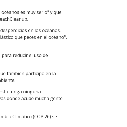
s océanos es muy serio" y que
UBeachCleanup.
desperdicios en los océanos.
ástico que peces en el océano",
" para reducir el uso de
ue también participó en la
mbiente.
e esto tenga ninguna
playas donde acude mucha gente
ambio Climático (COP 26) se