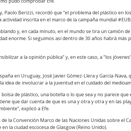
omo pudo comprobar Efe.
, Paolo Berizzi, recordó que "el problema del plástico en lo
ta actividad inscrita en el marco de la campaña mundial #E
lando y, en cada minuto, en el mundo se tira un camión de 
ad enorme. Si seguimos así dentro de 30 años habrá más pl
ibilizar a la opinión pública" y, en este caso, a "los jóvenes
España en Uruguay, José Javier Gómez-Llera y García-Nava, q
e" la idea de involucrar a la juventud en el cuidado del medioa
 bolsa de plástico, una botella o lo que sea y no parece qu
tiene que dar cuenta de que es una y otra y otra y en las 
biente", explicó a Efe.
es de la Convención Marco de las Naciones Unidas sobre el C
e en la ciudad escocesa de Glasgow (Reino Unido).