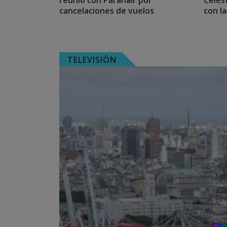
reunió con Paranair por
Celes
cancelaciones de vuelos
con l
TELEVISIÓN