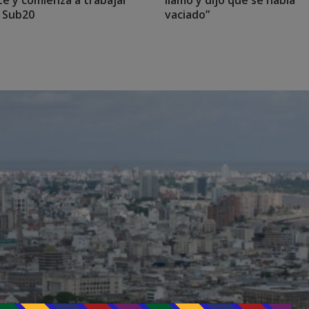
te y comienza a trabajar
llamó y dijo que se había
a Sub20
vaciado”