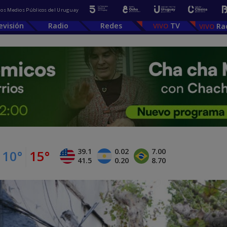
 los Medios Públicos del Uruguay
evisión
Radio
Redes
TV
Ra
39.1
0.02
7.00
10°
15°
41.5
0.20
8.70