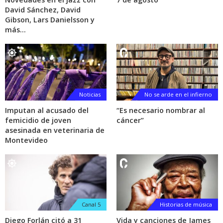
David Sánchez, David
Gibson, Lars Danielsson y
más…
Noticias
No se arde en el infierno
Imputan al acusado del
“Es necesario nombrar al
femicidio de joven
cáncer”
asesinada en veterinaria de
Montevideo
Canal 5
Historias de música
Diego Forlán citó a 31
Vida y canciones de James