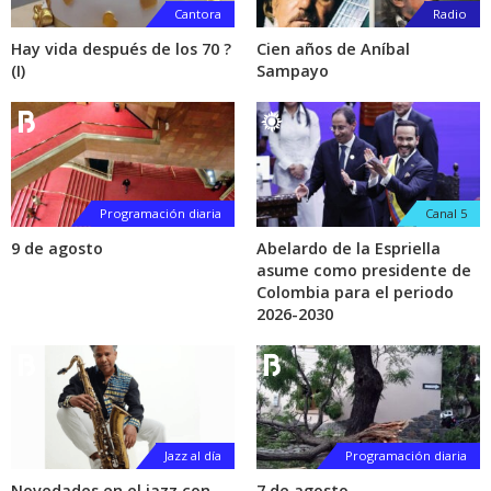
Cantora
Radio
Hay vida después de los 70 ?
Cien años de Aníbal
(I)
Sampayo
Programación diaria
Canal 5
9 de agosto
Abelardo de la Espriella
asume como presidente de
Colombia para el periodo
2026-2030
Jazz al día
Programación diaria
Novedades en el jazz con
7 de agosto