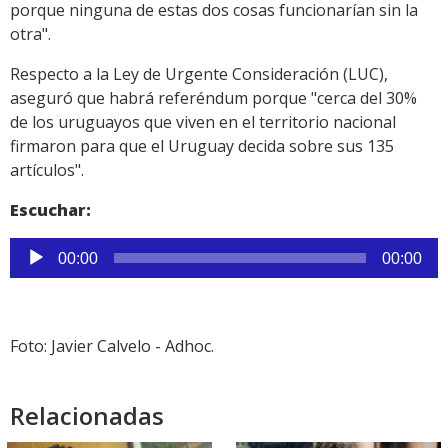
porque ninguna de estas dos cosas funcionarían sin la
otra".
Respecto a la Ley de Urgente Consideración (LUC),
aseguró que habrá referéndum porque "cerca del 30%
de los uruguayos que viven en el territorio nacional
firmaron para que el Uruguay decida sobre sus 135
artículos".
Escuchar:
Reproductor
00:00
00:00
de
audio
Foto: Javier Calvelo - Adhoc.
Relacionadas