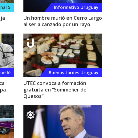
nal 5
Informativo Uruguay
ja
Un hombre murió en Cerro Largo
al ser alcanzado por un rayo
ue lé
Buenas tardes Uruguay
ca
UTEC convoca a formación
apa
gratuita en “Sommelier de
Quesos”