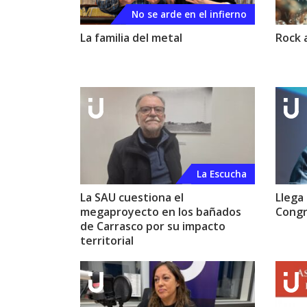
No se arde en el infierno
La familia del metal
Rock a
La Escucha
La SAU cuestiona el
Llega
megaproyecto en los bañados
Congr
de Carrasco por su impacto
territorial