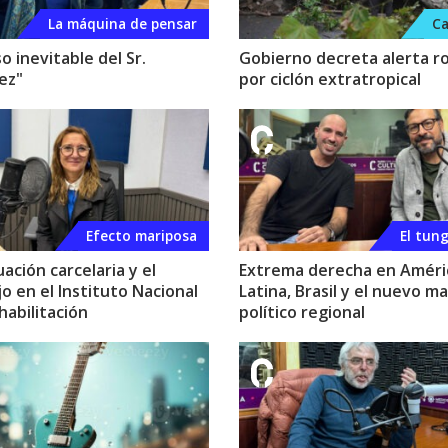
La máquina de pensar
Ca
so inevitable del Sr.
Gobierno decreta alerta ro
ez"
por ciclón extratropical
Efecto mariposa
El tung
uación carcelaria y el
Extrema derecha en Améri
o en el Instituto Nacional
Latina, Brasil y el nuevo m
habilitación
político regional