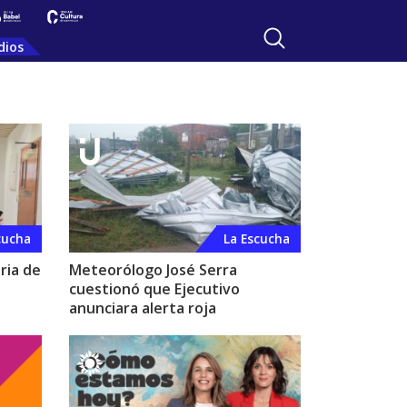
dios
cucha
La Escucha
ria de
Meteorólogo José Serra
cuestionó que Ejecutivo
anunciara alerta roja