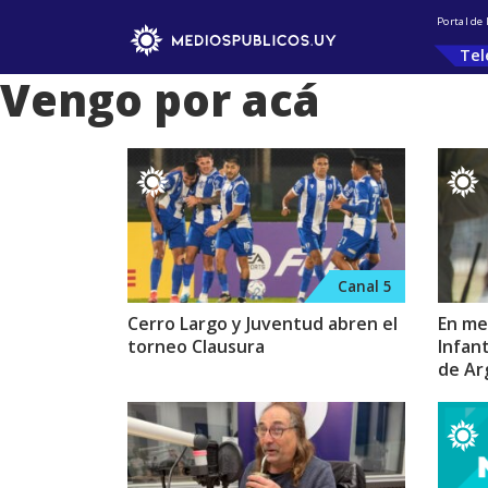
Portal de
Tel
Vengo por acá
Canal 5
Cerro Largo y Juventud abren el
En me
torneo Clausura
Infan
de Ar