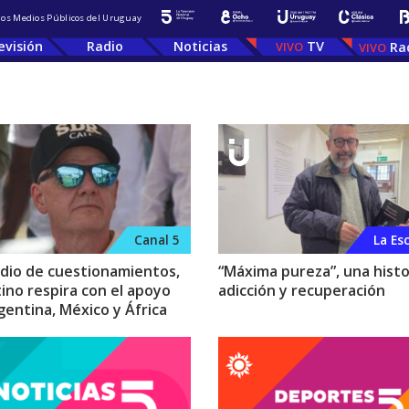
 los Medios Públicos del Uruguay
evisión
Radio
Noticias
TV
Ra
Canal 5
La Es
dio de cuestionamientos,
“Máxima pureza”, una histo
tino respira con el apoyo
adicción y recuperación
gentina, México y África