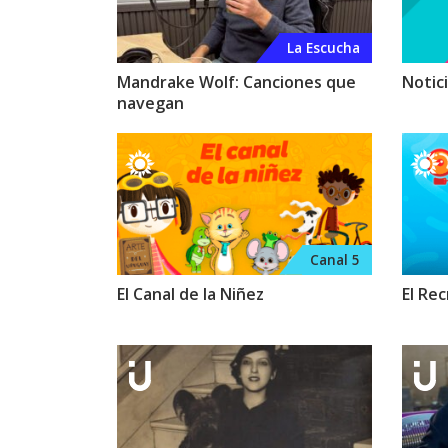
La Escucha
Mandrake Wolf: Canciones que
Notici
navegan
Canal 5
El Canal de la Niñez
El Re