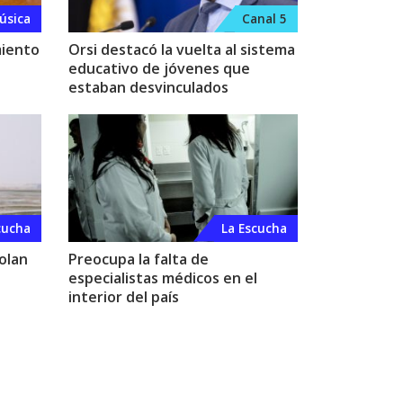
úsica
Canal 5
miento
Orsi destacó la vuelta al sistema
educativo de jóvenes que
estaban desvinculados
cucha
La Escucha
olan
Preocupa la falta de
especialistas médicos en el
interior del país