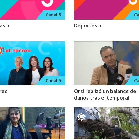
Canal 5
Ca
as 5
Deportes 5
Canal 5
Ca
creo
Orsi realizó un balance de 
daños tras el temporal