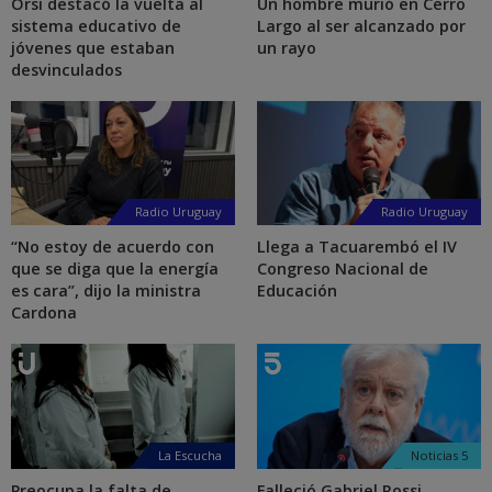
Orsi destacó la vuelta al
Un hombre murió en Cerro
sistema educativo de
Largo al ser alcanzado por
jóvenes que estaban
un rayo
desvinculados
Radio Uruguay
Radio Uruguay
“No estoy de acuerdo con
Llega a Tacuarembó el IV
que se diga que la energía
Congreso Nacional de
es cara”, dijo la ministra
Educación
Cardona
La Escucha
Noticias 5
Preocupa la falta de
Falleció Gabriel Rossi,