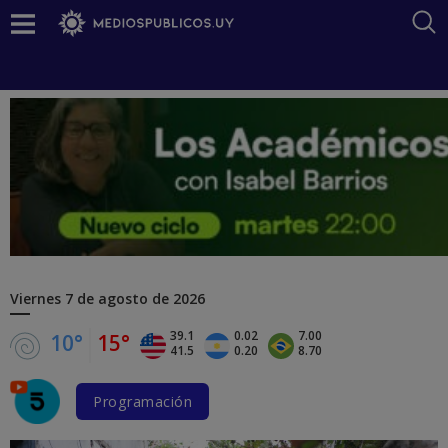
Viernes
7 de agosto de 2026
39.1
0.02
7.00
10°
15°
41.5
0.20
8.70
Programación