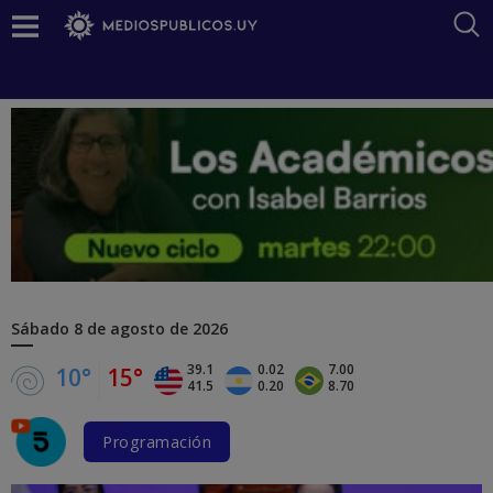
Sábado
8 de agosto de 2026
39.1
0.02
7.00
10°
15°
41.5
0.20
8.70
Programación