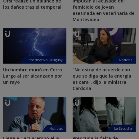
Orsi realizó un balance de
Imputan al acusado del
los daños tras el temporal
femicidio de joven
asesinada en veterinaria de
Montevideo
Informativo Uruguay
Noticias
Un hombre murió en Cerro
“No estoy de acuerdo con
Largo al ser alcanzado por
que se diga que la energía
un rayo
es cara”, dijo la ministra
Cardona
Noticias
La Escucha
Llega a Tacuarembó el IV
Preocupa la falta de